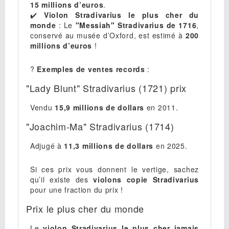
15 millions d’euros
.
✔️
Violon Stradivarius le plus cher du
monde
: Le
"Messiah" Stradivarius de 1716
,
conservé au musée d’Oxford, est estimé à
200
millions d’euros
!
?
Exemples de ventes records
:
"Lady Blunt" Stradivarius (1721) prix
Vendu
15,9 millions de dollars
en 2011.
"Joachim-Ma" Stradivarius (1714)
Adjugé à
11,3 millions de dollars
en 2025.
Si ces prix vous donnent le vertige, sachez
qu’il existe des
violons copie Stradivarius
pour une fraction du prix !
Prix le plus cher du monde
Le
violon Stradivarius le plus cher jamais