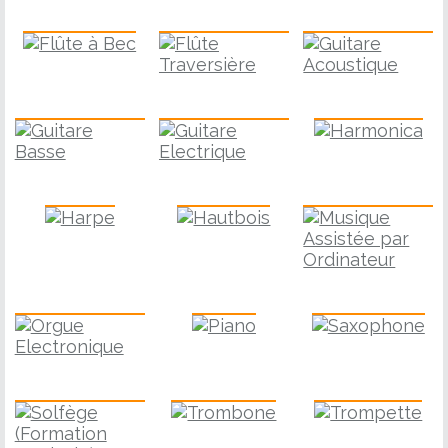
Flûte à Bec
Guitare
Flûte Traversière
Guitare Basse
Harmonica
Guitare Electrique
Harpe
Hautbois
M.A.O.
Piano
Saxophone
Orgue Electronique
Solfège
Trombone
Trompette