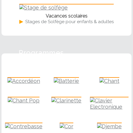
Solfège
Vacances scolaires
▶
Stages de Solfège pour enfants & adultes
Programmes
Accordéon
Batterie
Chant
Chant Pop
Clarinette
Clavier
Contrebasse
Cor
Djembe