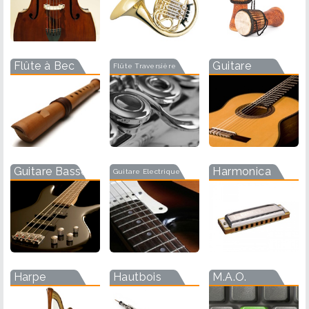
Flûte à Bec
Guitare
Flûte Traversière
Guitare Basse
Harmonica
Guitare Electrique
Harpe
Hautbois
M.A.O.