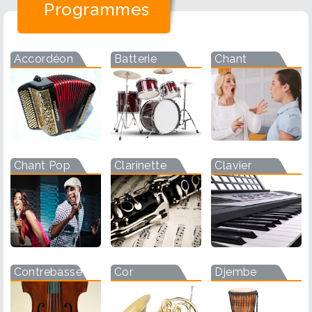
Programmes
Accordéon
Batterie
Chant
Chant Pop
Clarinette
Clavier
Contrebasse
Cor
Djembe