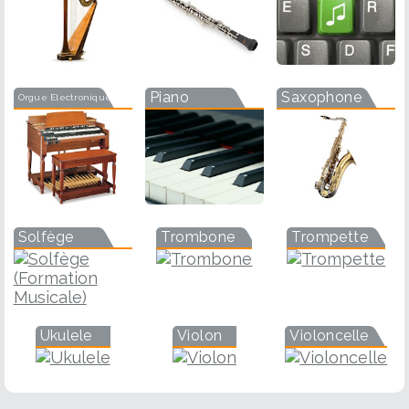
Piano
Saxophone
Orgue Electronique
Solfège
Trombone
Trompette
Ukulele
Violon
Violoncelle