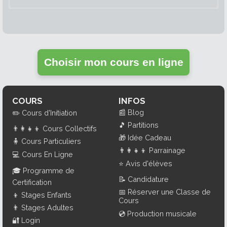
Choisir mon cours en ligne
COURS
INFOS
📰
Blog
✏️
Cours d'Initiation
🎵
Partitions
👨‍👩‍👧‍👦
Cours Collectifs
🎁
Idée Cadeau
🧍
Cours Particuliers
👨‍👩‍👧‍👦
Parrainage
💻
Cours En Ligne
⭐
Avis d'élèves
🎓
Programme de
📝
Candidature
Certification
📅
Réserver une Classe de
👦
Stages Enfants
Cours
👨
Stages Adultes
💿
Production musicale
🔐
Login