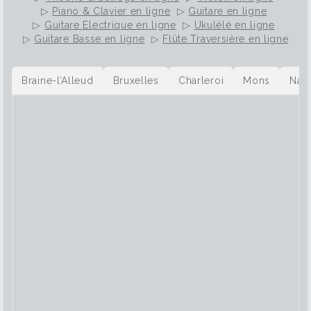
▷
Piano & Clavier en ligne
▷
Guitare en ligne
▷
Guitare Electrique en ligne
▷
Ukulélé en ligne
▷
Guitare Basse en ligne
▷
Flûte Traversière en ligne
Braine-l’Alleud
Bruxelles
Charleroi
Mons
Nam