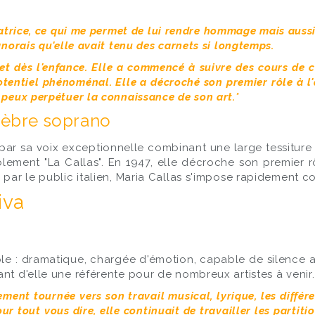
atrice, ce qui me permet de lui rendre hommage mais aussi
gnorais qu'elle avait tenu des carnets si longtemps.
et dès l'enfance. Elle a commencé à suivre des cours de c
potentiel phénoménal. Elle a décroché son premier rôle à l'
 peux perpétuer la connaissance de son art.
"
élèbre soprano
er par sa voix exceptionnelle combinant une large tessit
ablement "La Callas". En 1947, elle décroche son premier 
 par le public italien, Maria Callas s'impose rapidement 
iva
ble : dramatique, chargée d'émotion, capable de silence 
nt d'elle une référente pour de nombreux artistes à venir
ment tournée vers son travail musical, lyrique, les différe
 tout vous dire, elle continuait de travailler les partiti