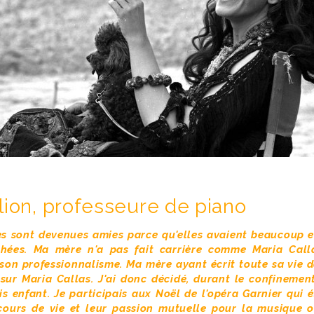
lion, professeure de piano
es sont devenues amies parce qu'elles avaient beaucoup 
chées. Ma mère n'a pas fait carrière comme Maria Calla
son professionnalisme. Ma mère ayant écrit toute sa vie da
sur Maria Callas. J'ai donc décidé, durant le confinemen
is enfant. Je participais aux Noël de l'opéra Garnier qui 
rcours de vie et leur passion mutuelle pour la musique o