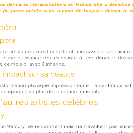
es dernières représentations en France, elle a demandé un
a fin parce qu'elle avait à cœur de toujours donner le m
Opéra
opéra
grité artistique exceptionnelle et une passion sans limite
r d'une puissance bouleversante à une douceur délica
le ce mois-ci avec Catherine.
 impact sur sa beauté
sformation physique impressionnante. La cantatrice est
son époque, en plus de sa carrière musicale.
d'autres artistes célèbres
ry
ie Mercury, se rencontrent mais ne travaillent pas ensem
borer. De dix ans de moins que Maria Callas, cette derniè