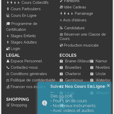
🎵
Partitions
👨‍👩‍👧‍👦
Cours Collectifs
🎁
Idée Cadeau
🧍
Cours Particuliers
👨‍👩‍👧‍👦
Parrainage
💻
Cours En Ligne
⭐
Avis d'élèves
🎓
Programme de
📝
Candidature
Certification
📅
Réserver une Classe de
👦
Stages Enfants
Cours
👨
Stages Adultes
💿
Production musicale
🔐
Login
LEGAL
ECOLES
👤
Espace Personnel
🏫
Braine-l’Alleud
🏫
Namur
📞
Contactez-nous
🏫
Bruxelles
🏫
Nivelles
⚖️
Conditions générales
🏫
Charleroi
🏫
Uccle
⚖️
Politique de confidentialité
🏫
Gembloux
🏫
Waterloo
×
Suivez Nos Cours En Ligne
🏫
La Louvière
🏫
Wavre
💰
Financer nos écoles
...
🏫
Liège
🏫
Wépion
Dès 99,00€
SHOPPING
🏫
Mons
• Pour 1 an de cours
🛒
Shopping
• Nombreux instruments
• Avec vidéos et audios