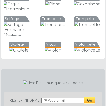
Solfège
Trombone
Trompette
Ukulele
Violon
Violoncelle
Go
RESTER INFORME :