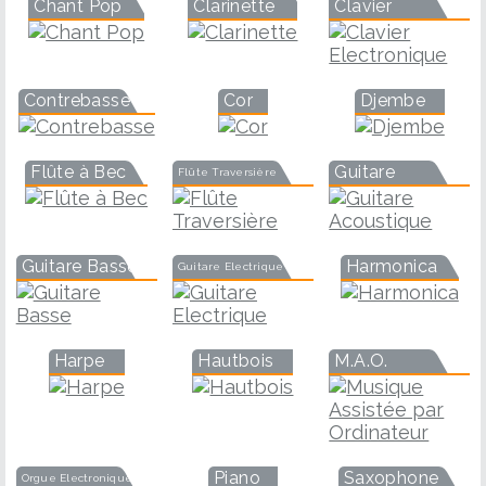
Chant Pop
Clarinette
Clavier
Contrebasse
Cor
Djembe
Flûte à Bec
Guitare
Flûte Traversière
Guitare Basse
Harmonica
Guitare Electrique
Harpe
Hautbois
M.A.O.
Piano
Saxophone
Orgue Electronique