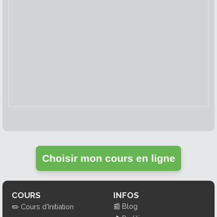
Choisir mon cours en ligne
COURS
INFOS
📰
Blog
✏️
Cours d'Initiation