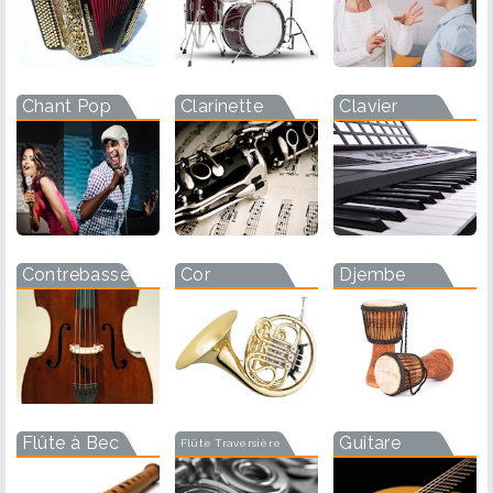
Chant Pop
Clarinette
Clavier
Contrebasse
Cor
Djembe
Flûte à Bec
Guitare
Flûte Traversière