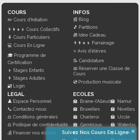
COURS
INFOS
📰
Blog
✏️
Cours d'Initiation
🎵
Partitions
👨‍👩‍👧‍👦
Cours Collectifs
🎁
Idée Cadeau
🧍
Cours Particuliers
👨‍👩‍👧‍👦
Parrainage
💻
Cours En Ligne
⭐
Avis d'élèves
🎓
Programme de
📝
Candidature
Certification
📅
Réserver une Classe de
👦
Stages Enfants
Cours
👨
Stages Adultes
💿
Production musicale
🔐
Login
LEGAL
ECOLES
👤
Espace Personnel
🏫
Braine-l’Alleud
🏫
Namur
📞
Contactez-nous
🏫
Bruxelles
🏫
Nivelles
⚖️
Conditions générales
🏫
Charleroi
🏫
Uccle
⚖️
Politique de confidentialité
🏫
Gembloux
🏫
Waterloo
×
Suivez Nos Cours En Ligne
🏫
La Louvière
🏫
Wavre
💰
Financer nos écoles
...