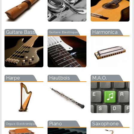
Guitare Basse
Harmonica
Guitare Electrique
Harpe
Hautbois
M.A.O.
Piano
Saxophone
Orgue Electronique