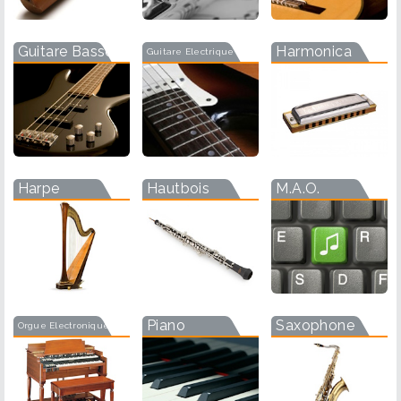
Guitare Basse
Harmonica
Guitare Electrique
Harpe
Hautbois
M.A.O.
Piano
Saxophone
Orgue Electronique