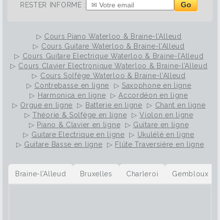
Go
RESTER INFORME :
▷
Cours Piano Waterloo & Braine-l’Alleud
▷
Cours Guitare Waterloo & Braine-l’Alleud
▷
Cours Guitare Electrique Waterloo & Braine-l’Alleud
▷
Cours Clavier Electronique Waterloo & Braine-l’Alleud
▷
Cours Solfège Waterloo & Braine-l’Alleud
▷
Contrebasse en ligne
▷
Saxophone en ligne
▷
Harmonica en ligne
▷
Accordéon en ligne
▷
Orgue en ligne
▷
Batterie en ligne
▷
Chant en ligne
▷
Théorie & Solfège en ligne
▷
Violon en ligne
▷
Piano & Clavier en ligne
▷
Guitare en ligne
▷
Guitare Electrique en ligne
▷
Ukulélé en ligne
▷
Guitare Basse en ligne
▷
Flûte Traversière en ligne
Braine-l’Alleud
Bruxelles
Charleroi
Gembloux