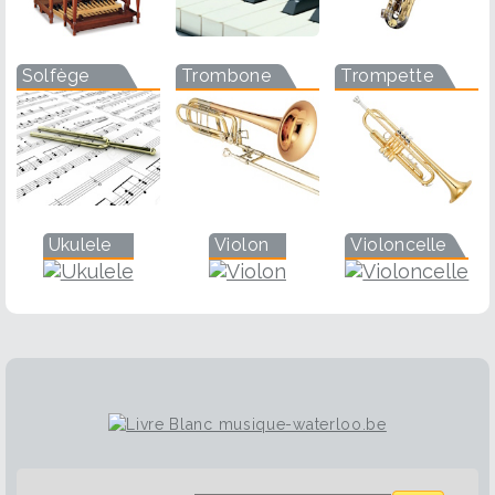
Solfège
Trombone
Trompette
Ukulele
Violon
Violoncelle