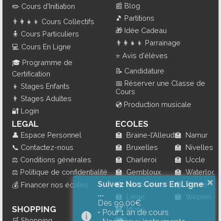
📰
Blog
✏️
Cours d'Initiation
🎵
Partitions
👨‍👩‍👧‍👦
Cours Collectifs
🎁
Idée Cadeau
🧍
Cours Particuliers
👨‍👩‍👧‍👦
Parrainage
💻
Cours En Ligne
⭐
Avis d'élèves
🎓
Programme de
📝
Candidature
Certification
📅
Réserver une Classe de
👦
Stages Enfants
Cours
👨
Stages Adultes
💿
Production musicale
🔐
Login
LEGAL
ECOLES
👤
Espace Personnel
🏫
Braine-l’Alleud
🏫
Namur
📞
Contactez-nous
🏫
Bruxelles
🏫
Nivelles
⚖️
Conditions générales
🏫
Charleroi
🏫
Uccle
⚖️
Politique de confidentialité
🏫
Gembloux
🏫
Waterloo
×
Suivez Nos Cours En Ligne
🏫
La Louvière
🏫
Wavre
💰
Financer nos écoles
...
🏫
Liège
🏫
Wépion
Dès 99,00€
SHOPPING
🏫
Mons
• Pour 1 an de cours
🛒
Shopping