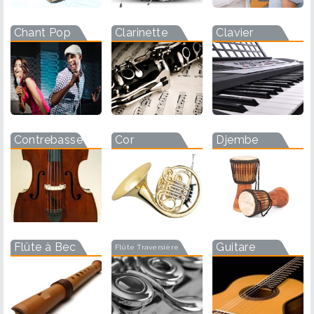
Chant Pop
Clarinette
Clavier
Contrebasse
Cor
Djembe
Flûte à Bec
Guitare
Flûte Traversière