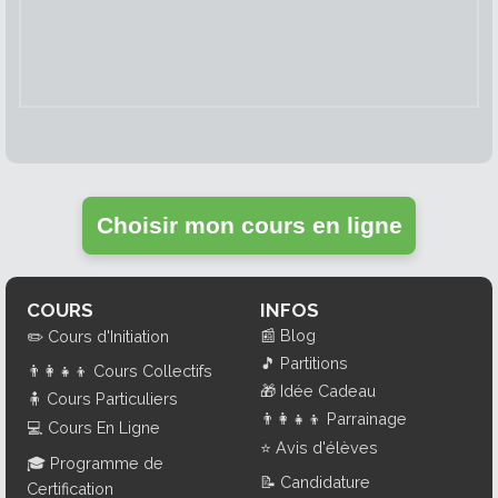
Choisir mon cours en ligne
COURS
INFOS
📰
Blog
✏️
Cours d'Initiation
🎵
Partitions
👨‍👩‍👧‍👦
Cours Collectifs
🎁
Idée Cadeau
🧍
Cours Particuliers
👨‍👩‍👧‍👦
Parrainage
💻
Cours En Ligne
⭐
Avis d'élèves
🎓
Programme de
📝
Candidature
Certification