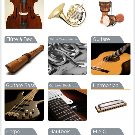
Flûte à Bec
Guitare
Flûte Traversière
Guitare Basse
Harmonica
Guitare Electrique
Harpe
Hautbois
M.A.O.