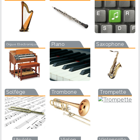
Piano
Saxophone
Orgue Electronique
Solfège
Trombone
Trompette
Ukulele
Violon
Violoncelle