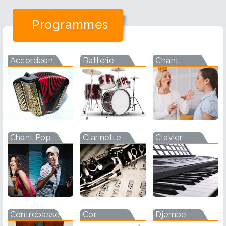
Programmes
Accordéon
Batterie
Chant
Chant Pop
Clarinette
Clavier
Contrebasse
Cor
Djembe