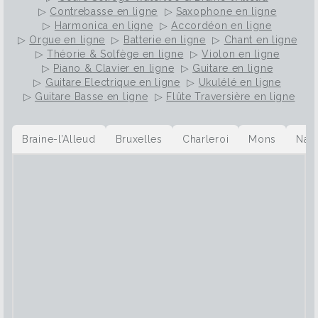
▷
Contrebasse en ligne
▷
Saxophone en ligne
▷
Harmonica en ligne
▷
Accordéon en ligne
▷
Orgue en ligne
▷
Batterie en ligne
▷
Chant en ligne
▷
Théorie & Solfège en ligne
▷
Violon en ligne
▷
Piano & Clavier en ligne
▷
Guitare en ligne
▷
Guitare Electrique en ligne
▷
Ukulélé en ligne
▷
Guitare Basse en ligne
▷
Flûte Traversière en ligne
Braine-l’Alleud
Bruxelles
Charleroi
Mons
Nam