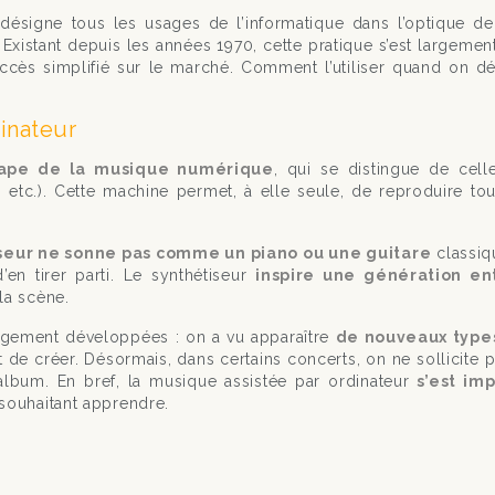
) désigne tous les usages de l’informatique dans l’optique 
xistant depuis les années 1970, cette pratique s’est largem
cès simplifié sur le marché. Comment l’utiliser quand on dé
inateur
tape de la musique numérique
, qui se distingue de cell
, etc.). Cette machine permet, à elle seule, de reproduire t
iseur ne sonne pas comme un piano ou une guitare
classiqu
’en tirer parti. Le synthétiseur
inspire une génération en
la scène.
rgement développées : on a vu apparaître
de nouveaux types
 de créer. Désormais, dans certains concerts, on ne sollicite
 album. En bref, la musique assistée par ordinateur
s’est im
 souhaitant apprendre.