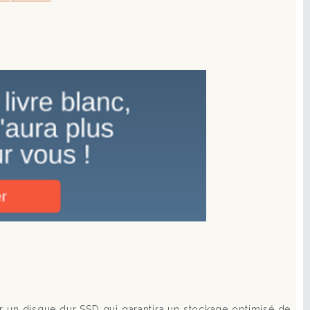
ur un disque dur SSD qui garantira un stockage optimisé de