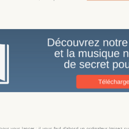
ur vous lancer : il vous faut d’abord un ordinateur (misez s