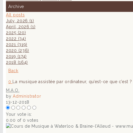
Archive
All posts
July, 2026 (1)
April, 2026 (1)
2025 (20)
2022 (34)
2021 (319)
2020 (236)
2019 (174)
2018 (164)
Back
0
La musique assistée par ordinateur, qu’est-ce que c’est ? .
M.A.O.
by
Administrator
13-12-2018
Your vote is:
0.00 of 0 votes