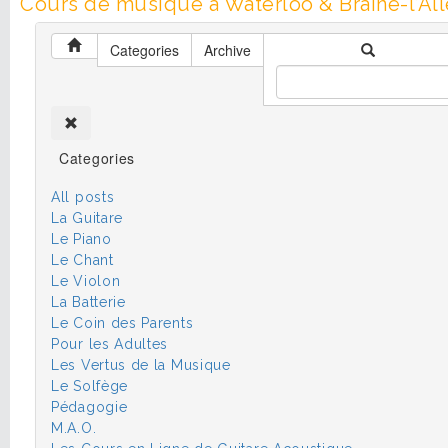
Cours de musique à Waterloo & Braine-l’All
Categories
Archive
Categories
All posts
La Guitare
Le Piano
Le Chant
Le Violon
La Batterie
Le Coin des Parents
Pour les Adultes
Les Vertus de la Musique
Le Solfège
Pédagogie
M.A.O.