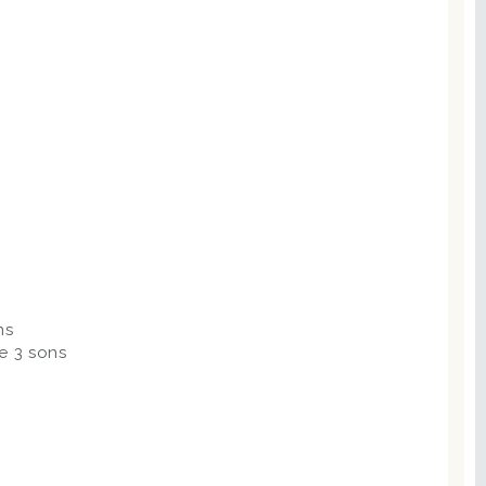
ns
e 3 sons