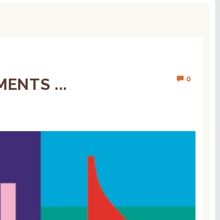
0
ENTS ...