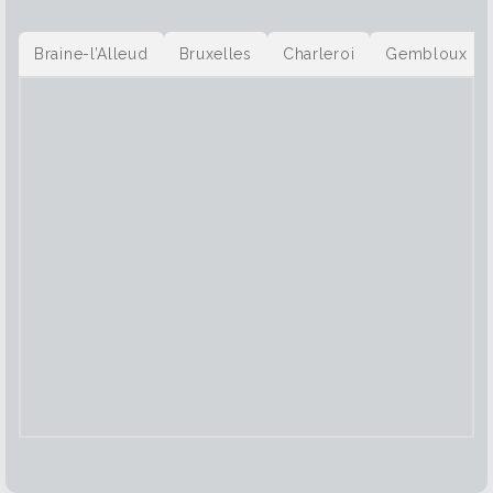
Braine-l’Alleud
Bruxelles
Charleroi
Gembloux