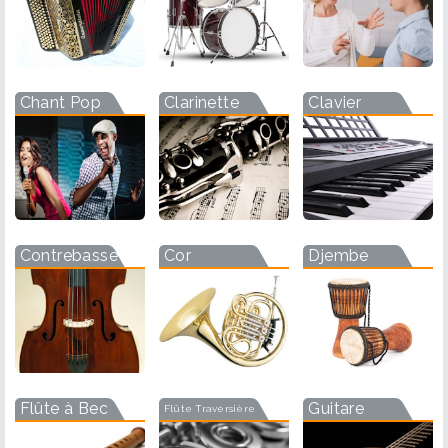
Chant Pop
Clarinette
Clavier
Contrebasse
Cor
Djembe
Flûte à Bec
Guitare
Flûte Traversière