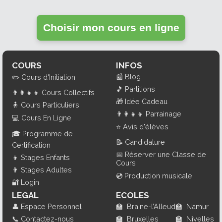
Choisir mon cours en ligne
COURS
INFOS
📰
Blog
✏️
Cours d'Initiation
🎵
Partitions
👨‍👩‍👧‍👦
Cours Collectifs
🎁
Idée Cadeau
🧍
Cours Particuliers
👨‍👩‍👧‍👦
Parrainage
💻
Cours En Ligne
⭐
Avis d'élèves
🎓
Programme de
📝
Candidature
Certification
📅
Réserver une Classe de
👦
Stages Enfants
Cours
👨
Stages Adultes
💿
Production musicale
🔐
Login
LEGAL
ECOLES
👤
Espace Personnel
🏫
Braine-l’Alleud
🏫
Namur
📞
Contactez-nous
🏫
Bruxelles
🏫
Nivelles