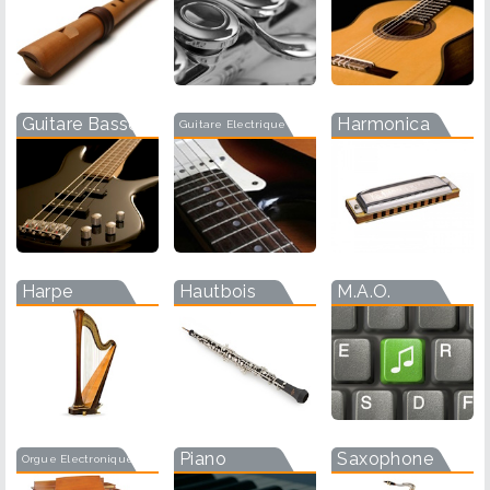
Guitare Basse
Harmonica
Guitare Electrique
Harpe
Hautbois
M.A.O.
Piano
Saxophone
Orgue Electronique