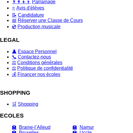
👨‍👩‍👧‍👦
Parrainage
⭐
Avis d'élèves
📝
Candidature
📅
Réserver une Classe de Cours
💿
Production musicale
LEGAL
👤
Espace Personnel
📞
Contactez-nous
⚖️
Conditions générales
⚖️
Politique de confidentialité
💰
Financer nos écoles
SHOPPING
🛒
Shopping
ECOLES
🏫
Braine-l’Alleud
🏫
Namur
🏫
Bruxelles
🏫
Uccle