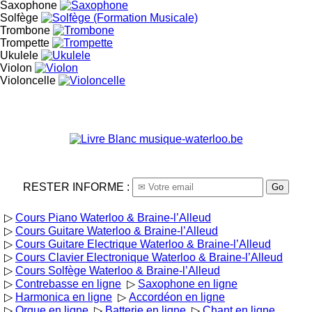
Saxophone
Solfège
Trombone
Trompette
Ukulele
Violon
Violoncelle
RESTER INFORME :
Go
▷
Cours Piano Waterloo & Braine-l’Alleud
▷
Cours Guitare Waterloo & Braine-l’Alleud
▷
Cours Guitare Electrique Waterloo & Braine-l’Alleud
▷
Cours Clavier Electronique Waterloo & Braine-l’Alleud
▷
Cours Solfège Waterloo & Braine-l’Alleud
▷
Contrebasse en ligne
▷
Saxophone en ligne
▷
Harmonica en ligne
▷
Accordéon en ligne
▷
Orgue en ligne
▷
Batterie en ligne
▷
Chant en ligne