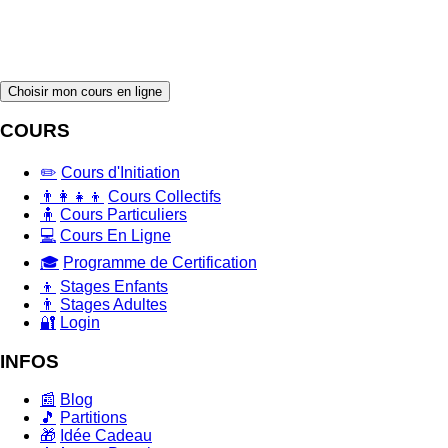
Choisir mon cours en ligne
COURS
✏️
Cours d'Initiation
👨‍👩‍👧‍👦
Cours Collectifs
🧍
Cours Particuliers
💻
Cours En Ligne
🎓
Programme de Certification
👦
Stages Enfants
👨
Stages Adultes
🔐
Login
INFOS
📰
Blog
🎵
Partitions
🎁
Idée Cadeau