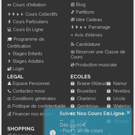
📰
Blog
✏️
Cours d'Initiation
🎵
Partitions
👨‍👩‍👧‍👦
Cours Collectifs
🎁
Idée Cadeau
🧍
Cours Particuliers
👨‍👩‍👧‍👦
Parrainage
💻
Cours En Ligne
⭐
Avis d'élèves
🎓
Programme de
📝
Candidature
Certification
📅
Réserver une Classe de
👦
Stages Enfants
Cours
👨
Stages Adultes
💿
Production musicale
🔐
Login
LEGAL
ECOLES
👤
Espace Personnel
🏫
Braine-l’Alleud
🏫
Namur
📞
Contactez-nous
🏫
Bruxelles
🏫
Nivelles
⚖️
Conditions générales
🏫
Charleroi
🏫
Uccle
⚖️
Politique de confidentialité
🏫
Gembloux
🏫
Waterloo
×
Suivez Nos Cours En Ligne
🏫
La Louvière
🏫
Wavre
💰
Financer nos écoles
...
🏫
Liège
🏫
Wépion
Dès 99,00€
SHOPPING
🏫
Mons
• Pour 1 an de cours