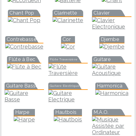
Chant Pop
Clarinette
Clavier
Contrebasse
Cor
Djembe
Flûte à Bec
Guitare
Flûte Traversière
Guitare Basse
Harmonica
Guitare Electrique
Harpe
Hautbois
M.A.O.