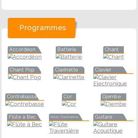
Programmes
Accordéon
Batterie
Chant
Chant Pop
Clarinette
Clavier
Contrebasse
Cor
Djembe
Flûte à Bec
Guitare
Flûte Traversière