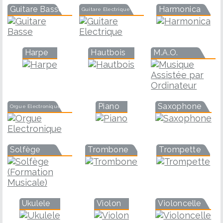
Guitare Basse
Harmonica
Guitare Electrique
Harpe
Hautbois
M.A.O.
Piano
Saxophone
Orgue Electronique
Solfège
Trombone
Trompette
Ukulele
Violon
Violoncelle