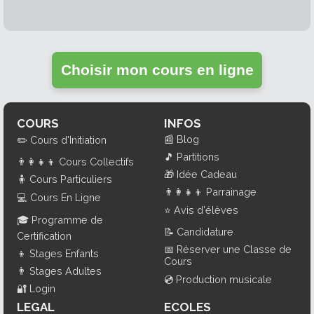
Choisir mon cours en ligne
COURS
INFOS
📰
Blog
✏️
Cours d'Initiation
🎵
Partitions
👨‍👩‍👧‍👦
Cours Collectifs
🎁
Idée Cadeau
🧍
Cours Particuliers
👨‍👩‍👧‍👦
Parrainage
💻
Cours En Ligne
⭐
Avis d'élèves
🎓
Programme de
📝
Candidature
Certification
📅
Réserver une Classe de
👦
Stages Enfants
Cours
👨
Stages Adultes
💿
Production musicale
🔐
Login
LEGAL
ECOLES