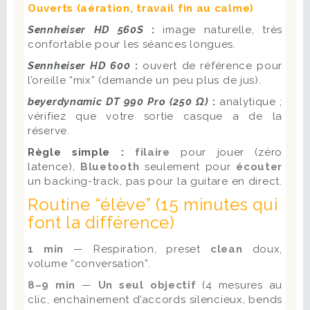
Ouverts (aération, travail fin au calme)
Sennheiser HD 560S
:
image naturelle, très
confortable pour les séances longues.
Sennheiser HD 600
:
ouvert de référence pour
l’oreille “mix” (demande un peu plus de jus).
beyerdynamic DT 990 Pro (250 Ω)
:
analytique ;
vérifiez que votre sortie casque a de la
réserve.
Règle simple :
filaire
pour jouer (zéro
latence),
Bluetooth
seulement pour
écouter
un backing-track, pas pour la guitare en direct.
Routine “élève” (15 minutes qui
font la différence)
1 min
— Respiration, preset
clean
doux,
volume “conversation”.
8–9 min
—
Un seul objectif
(4 mesures au
clic, enchaînement d’accords silencieux, bends