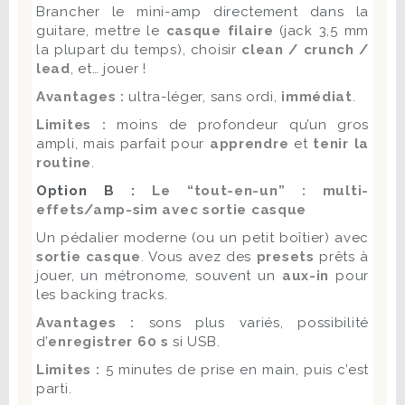
Brancher le mini-amp directement dans la
guitare, mettre le
casque filaire
(jack 3,5 mm
la plupart du temps), choisir
clean / crunch /
lead
, et… jouer !
Avantages :
ultra-léger, sans ordi,
immédiat
.
Limites :
moins de profondeur qu’un gros
ampli, mais parfait pour
apprendre
et
tenir la
routine
.
Option B :
Le “tout-en-un” : multi-
effets/amp-sim avec sortie casque
Un pédalier moderne (ou un petit boîtier) avec
sortie casque
. Vous avez des
presets
prêts à
jouer, un métronome, souvent un
aux-in
pour
les backing tracks.
Avantages :
sons plus variés, possibilité
d’
enregistrer 60 s
si USB.
Limites :
5 minutes de prise en main, puis c’est
parti.