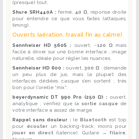
(presque) tout.
Shure SRH440A :
fermé,
40 Ω
, réponse droite
pour entendre ce que vous faites (attaques,
timing).
Ouverts (aération, travail fin au calme)
Sennheiser HD 560S :
ouvert,
~120 Ω
mais
facile à driver sur une bonne interface ; image
naturelle, idéale pour régler les nuances.
Sennheiser HD 600 :
ouvert,
300 Ω
: demande
un peu plus de jus, mais la plupart des
interfaces dédiées casque s’en sortent ; très
bon pour l’oreille “mix”.
beyerdynamic DT 990 Pro (250 Ω) :
ouvert,
analytique ; vérifiez que la
sortie casque
de
votre interface a assez de marge.
Rappel sans douleur :
le
Bluetooth
est top
pour
écouter
un backing-track, moins pour
jouer en direct
(latence). Guitare →
filaire
,