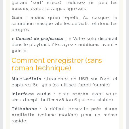
guitare “sort” mieux), réduisez un peu les
basses
, évitez les aigus agressifs.
Gain
:
moins
qu’en répète. Au casque, la
saturation masque vite les défauts… et donc les
progrès.
> Conseil de professeur :
« Votre solo disparaît
dans le playback ? Essayez
+ médiums
avant
+
gain
. »
Comment enregistrer (sans
roman technique)
Multi-effets :
branchez en
USB
sur l’ordi et
capturez 60–90 s (ou utilisez l’appli fournie).
Interface audio :
piste
stéréo
avec votre
simu d’ampli, buffer
128
(ou 64 si c’est stable).
Téléphone :
à défaut, posez-le
près d’une
oreillette
(volume modéré) pour un mémo
rapide.