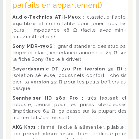
parfaits en appartement)
Audio-Technica ATH-M50x :
classique fiable,
équilibré
et confortable pour jouer tous les
jours ; impédance
38 Ω
(facile avec mini-
amp/multi-effets).
Sony MDR-7506 :
grand standard des studios,
léger
et clair ; impédance annoncée
24 Ω
sur
la fiche Sony (facile à driver).
Beyerdynamic DT 770 Pro (version 32 Ω) :
isolation sérieuse, coussinets confort ; choisis
bien la
version 32 Ω
pour les petits boîtiers au
casque.
Sennheiser HD 280 Pro :
très
isolant
et
robuste, pensé pour les prises silencieuses
(impédance
64 Ω
, ça passe sur la plupart des
multi-effets/cartes son).
AKG K371 :
fermé,
facile à alimenter
, pliable ;
ton
preset clean
ressort bien, pratique pour