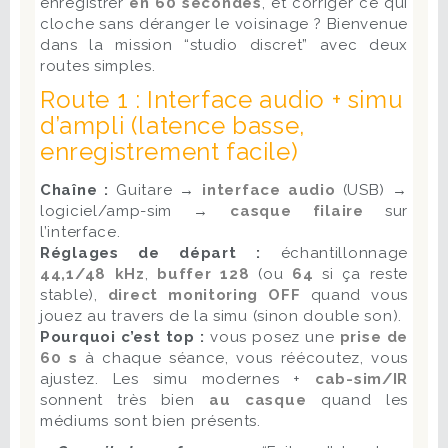
enregistrer
en 60 secondes
, et corriger ce qui
cloche sans déranger le voisinage ? Bienvenue
dans la mission “studio discret” avec deux
routes simples.
Route 1 : Interface audio + simu
d’ampli (latence basse,
enregistrement facile)
Chaîne :
Guitare →
interface audio
(USB) →
logiciel/amp-sim →
casque filaire
sur
l’interface.
Réglages de départ :
échantillonnage
44,1/48 kHz
,
buffer 128
(ou
64
si ça reste
stable),
direct monitoring OFF
quand vous
jouez au travers de la simu (sinon double son).
Pourquoi c’est top :
vous posez une
prise de
60 s
à chaque séance, vous réécoutez, vous
ajustez. Les simu modernes +
cab-sim/IR
sonnent très bien
au casque
quand les
médiums sont bien présents.