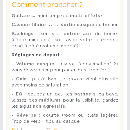
Comment brancher ?
Guitare → mini-amp
(ou
multi-effets
).
Casque filaire
sur la
sortie casque
du boîtier.
Backings
: soit via l’
entrée aux
du boîtier
(câble mini-jack), soit avec votre téléphone
posé à côté (volume modéré).
Réglages de départ :
- Volume casque
: niveau “conversation” (si
vous devez crier pour parler, c’est trop fort).
- Gain
: plutôt
bas
. Le groove vient plus vite
avec moins de saturation.
- EQ
: coupez un peu les
basses
si ça bave,
laissez des
médiums
pour la lisibilité, gardez
les aigus
non agressifs
.
- Réverbe
:
courte
(room ou plate légère).
Trop de verb = flou au casque.