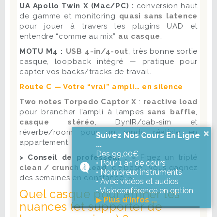
UA Apollo Twin X (Mac/PC) :
conversion haut
de gamme et monitoring
quasi sans latence
pour jouer à travers les plugins UAD et
entendre “comme au mix”
au casque
.
MOTU M4 :
USB 4-in/4-out
, très bonne sortie
casque, loopback intégré — pratique pour
capter vos backs/tracks de travail.
Route C — Votre “vrai” ampli… en silence
Two notes Torpedo Captor X
:
reactive load
pour brancher l’ampli à lampes
sans baffle
,
casque stéréo
, DynIR/cab-sim et
réverbe/room pour un rendu réaliste en
×
Suivez Nos Cours En Ligne
appartement.
...
Dès 99,00€
> Conseil de professeur :
« Figez un triplé
• Pour 1 an de cours
clean / crunch / lead
“de base”. Vous gagnez
• Nombreux instruments
des semaines en constance. »
• Avec vidéos et audios
• Visioconférence en option
Quel casque pour affiner les
▶
Plus d'infos ...
nuances (et supporter de