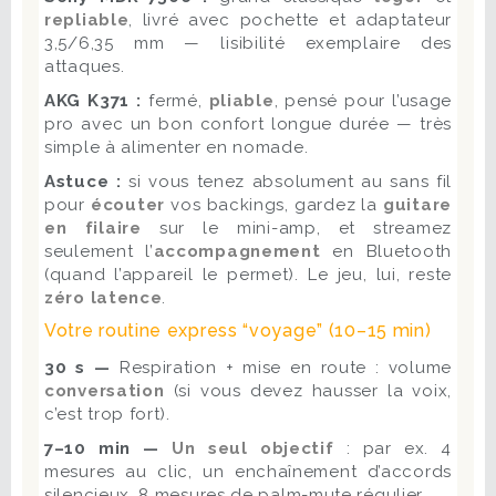
repliable
, livré avec pochette et adaptateur
3,5/6,35 mm — lisibilité exemplaire des
attaques.
AKG K371 :
fermé,
pliable
, pensé pour l’usage
pro avec un bon confort longue durée — très
simple à alimenter en nomade.
Astuce :
si vous tenez absolument au sans fil
pour
écouter
vos backings, gardez la
guitare
en filaire
sur le mini-amp, et streamez
seulement l’
accompagnement
en Bluetooth
(quand l’appareil le permet). Le jeu, lui, reste
zéro latence
.
Votre routine express “voyage” (10–15 min)
30 s —
Respiration + mise en route : volume
conversation
(si vous devez hausser la voix,
c’est trop fort).
7–10 min —
Un seul objectif
: par ex. 4
mesures au clic, un enchaînement d’accords
silencieux, 8 mesures de palm-mute régulier.