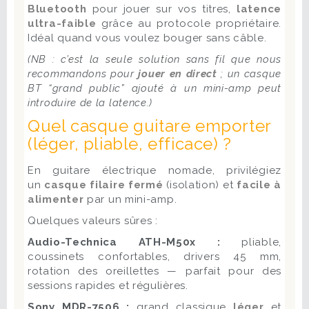
Bluetooth
pour jouer sur vos titres,
latence
ultra-faible
grâce au protocole propriétaire.
Idéal quand vous voulez bouger sans câble.
(NB : c’est la seule solution sans fil que nous
recommandons pour
jouer en direct
; un casque
BT “grand public” ajouté à un mini-amp peut
introduire de la latence.)
Quel casque guitare emporter
(léger, pliable, efficace) ?
En guitare électrique nomade, privilégiez
un
casque filaire fermé
(isolation) et
facile à
alimenter
par un mini-amp.
Quelques valeurs sûres :
Audio-Technica ATH-M50x :
pliable,
coussinets confortables, drivers 45 mm,
rotation des oreillettes — parfait pour des
sessions rapides et régulières.
Sony MDR-7506 :
grand classique
léger
et