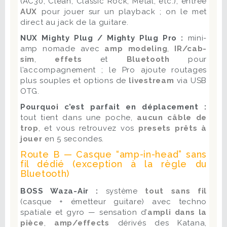
(AC30, Clean, Classic Rock, Metal, etc.), entrée
AUX
pour jouer sur un playback ; on le met
direct au jack de la guitare.
NUX Mighty Plug / Mighty Plug Pro :
mini-
amp nomade avec
amp modeling
,
IR/cab-
sim
,
effets
et
Bluetooth
pour
l’accompagnement ; le Pro ajoute routages
plus souples et options de
livestream
via USB
OTG.
Pourquoi c’est parfait en déplacement :
tout tient dans une poche,
aucun câble de
trop
, et vous retrouvez vos
presets prêts à
jouer
en 5 secondes.
Route B — Casque “amp-in-head” sans
fil dédié (exception à la règle du
Bluetooth)
BOSS Waza-Air :
système
tout sans fil
(casque + émetteur guitare) avec techno
spatiale et gyro — sensation d’
ampli dans la
pièce
,
amp/effects
dérivés des Katana,