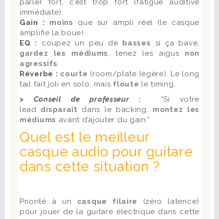
parler fort, c’est trop fort (fatigue auditive
immédiate).
Gain :
moins
que sur ampli réel (le casque
amplifie la boue).
EQ :
coupez un peu de
basses
si ça bave,
gardez les médiums
, tenez les aigus
non
agressifs
.
Réverbe :
courte
(room/plate légère). Le long
tail fait joli en solo, mais
floute
le timing.
> Conseil de professeur :
“Si votre
lead
disparaît
dans le backing,
montez les
médiums
avant d’ajouter du gain.”
Quel est le meilleur
casque audio pour guitare
dans cette situation ?
Priorité à un
casque filaire
(zéro latence)
pour jouer de la guitare électrique dans cette