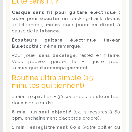
Et le sans fil ?
Casque sans fil pour guitare électrique :
super pour
écouter
un backing-track depuis
le téléphone,
moins
pour
jouer en direct
à
cause de la
latence
.
Écouteurs guitare électrique (in-ear
Bluetooth) :
même remarque.
Pour jouer
sans décalage
, restez en
filaire
.
Vous pouvez garder le BT juste pour
la
musique d’accompagnement
.
Routine ultra simple (15
minutes qui tiennent)
1 min
: respiration + 30 secondes de
clean
tout
doux (sons ronds).
8 min
:
un seul objectif
(ex. 4 mesures à 60
bpm, enchaînement d’accords propre).
1 min
:
enregistrement 60 s
(votre boîtier ou