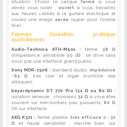
situation. Choisir le casque
fermé
si vous
devez vous isoler ;
ouvert
si vous travaillez
aux heures calmes à la guitare électrique et
voulez une image
aérée
(super pour l’oreille
fine).
Fermés (isolation, pratique
quotidienne)
Audio-Technica ATH-M50x :
fermé,
38 Ω
d’impédance, sensibilité 99 dB : se drive sans
souci par une interface grand public.
Sony MDR-7506 :
standard studio,
impédance
~63 Ω
, très clair et léger (contrôle des
attaques).
beyerdynamic DT 770 Pro (32 Ω ou 80 Ω) :
isolation sérieuse ; choisissez
32 Ω
si vous êtes
souvent sur mini-boîtiers peu puissants,
80 Ω
OK sur interface.
AKG K371 :
fermé, pliable,
très efficace
à
~32
Ω
et haute sensibilité : marche bien, sur