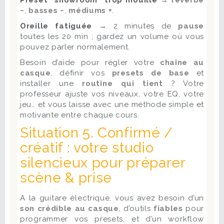
Preset “showroom” trop mouillé →
réverbe
−
,
basses −
,
médiums +
.
Oreille fatiguée →
2 minutes de
pause
toutes les 20 min ; gardez un volume où vous
pouvez parler normalement.
Besoin d’aide pour régler votre
chaîne au
casque
, définir vos
presets de base
et
installer une
routine qui tient
? Votre
professeur ajuste vos niveaux, votre EQ, votre
jeu… et vous laisse avec une méthode simple et
motivante entre chaque cours.
Situation 5. Confirmé /
créatif : votre studio
silencieux pour préparer
scène & prise
A la guitare électrique, vous avez besoin d’un
son crédible au casque
, d’outils
fiables
pour
programmer vos presets, et d’un workflow