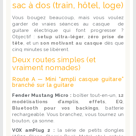
sac à dos (train, hôtel, loge)
Vous bougez beaucoup, mais vous voulez
garder de vraies séances au casque de
guitare électrique qui font progresser ?
Objectif :
setup ultra-léger
,
zéro prise de
tête
, et un
son motivant au casque
dès que
cinq minutes se libèrent.
Deux routes simples (et
vraiment nomades)
Route A — Mini “ampli casque guitare”
branché sur la guitare
Fender Mustang Micro :
boîtier tout-en-un,
12
modélisations d’amplis
,
effets
,
EQ
,
Bluetooth pour vos backings
, batterie
rechargeable. Vous branchez, vous tournez un
bouton, ça sonne.
VOX amPlug 2 :
la série de petits dongles