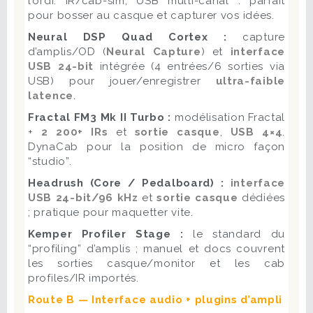
l’ordi. IR/cab-sim, USB multi-canal : parfait
pour bosser au casque et capturer vos idées.
Neural DSP Quad Cortex :
capture
d’amplis/OD (
Neural Capture
) et
interface
USB 24-bit
intégrée (4 entrées/6 sorties via
USB) pour jouer/enregistrer
ultra-faible
latence
.
Fractal FM3 Mk II Turbo :
modélisation Fractal
+
2 200+ IRs
et
sortie casque
,
USB 4×4
.
DynaCab pour la position de micro façon
“studio”.
Headrush (Core / Pedalboard) :
interface
USB 24-bit/96 kHz
et
sortie casque
dédiées
; pratique pour maquetter vite.
Kemper Profiler Stage :
le standard du
“profiling” d’amplis ; manuel et docs couvrent
les sorties casque/monitor et les cab
profiles/IR importés.
Route B — Interface audio + plugins d’ampli