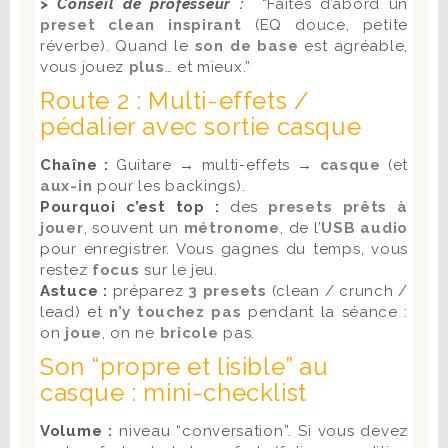
> Conseil de professeur :
“Faites d’abord un
preset clean inspirant
(EQ douce, petite
réverbe). Quand le
son de base
est agréable,
vous jouez
plus
… et mieux.”
Route 2 : Multi-effets /
pédalier avec sortie casque
Chaîne :
Guitare → multi-effets →
casque
(et
aux-in
pour les backings).
Pourquoi c’est top :
des
presets prêts à
jouer
, souvent un
métronome
, de l’
USB audio
pour enregistrer. Vous gagnes du temps, vous
restez
focus
sur le jeu.
Astuce :
préparez
3 presets
(clean / crunch /
lead) et
n’y touchez pas
pendant la séance :
on
joue
, on ne
bricole
pas.
Son “propre et lisible” au
casque : mini-checklist
Volume :
niveau “conversation”. Si vous devez