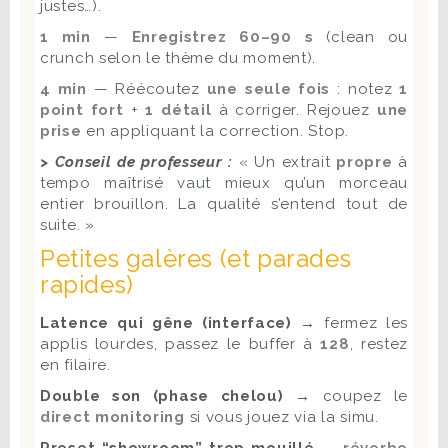
justes…).
1 min
—
Enregistrez 60–90 s
(clean ou
crunch selon le thème du moment).
4 min
— Réécoutez
une seule fois
: notez
1
point fort
+
1 détail
à corriger. Rejouez
une
prise
en appliquant la correction. Stop.
> Conseil de professeur :
« Un extrait
propre
à
tempo maîtrisé vaut mieux qu’un morceau
entier brouillon. La qualité s’entend tout de
suite. »
Petites galères (et parades
rapides)
Latence qui gêne (interface) →
fermez les
applis lourdes, passez le buffer à
128
, restez
en filaire.
Double son (phase chelou) →
coupez le
direct monitoring
si vous jouez via la simu.