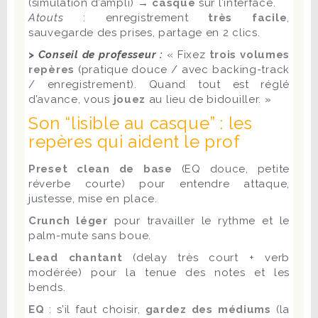
(simulation d’ampli) →
casque
sur l’interface.
Atouts
: enregistrement
très facile
,
sauvegarde des prises, partage en 2 clics.
> Conseil de professeur :
« Fixez
trois volumes
repères
(pratique douce / avec backing-track
/ enregistrement). Quand tout est réglé
d’avance, vous
jouez
au lieu de bidouiller. »
Son “lisible au casque” : les
repères qui aident le prof
Preset clean de base
(EQ douce, petite
réverbe courte) pour entendre attaque,
justesse, mise en place.
Crunch léger
pour travailler le rythme et le
palm-mute sans boue.
Lead chantant
(delay très court + verb
modérée) pour la tenue des notes et les
bends.
EQ
: s’il faut choisir,
gardez des médiums
(la