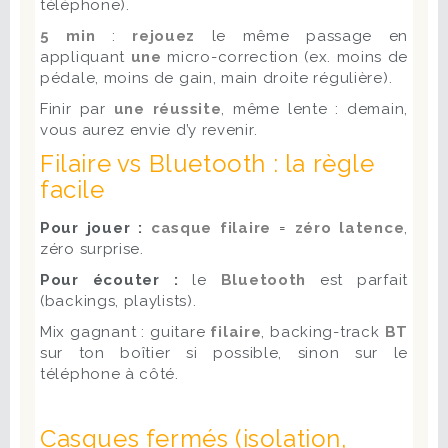
téléphone).
5 min
:
rejouez
le même passage en
appliquant
une
micro-correction (ex. moins de
pédale, moins de gain, main droite régulière).
Finir par
une réussite
, même lente : demain,
vous aurez envie d’y revenir.
Filaire vs Bluetooth : la règle
facile
Pour jouer :
casque filaire
=
zéro latence
,
zéro surprise.
Pour écouter :
le
Bluetooth
est parfait
(backings, playlists).
Mix gagnant : guitare
filaire
, backing-track
BT
sur ton boîtier si possible, sinon sur le
téléphone à côté.
Casques fermés (isolation,