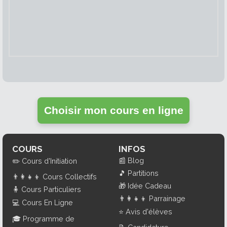
Choisir mon cours en ligne
COURS
INFOS
📰
Blog
✏️
Cours d'Initiation
🎵
Partitions
👨‍👩‍👧‍👦
Cours Collectifs
🎁
Idée Cadeau
🧍
Cours Particuliers
👨‍👩‍👧‍👦
Parrainage
💻
Cours En Ligne
⭐
Avis d'élèves
🎓
Programme de