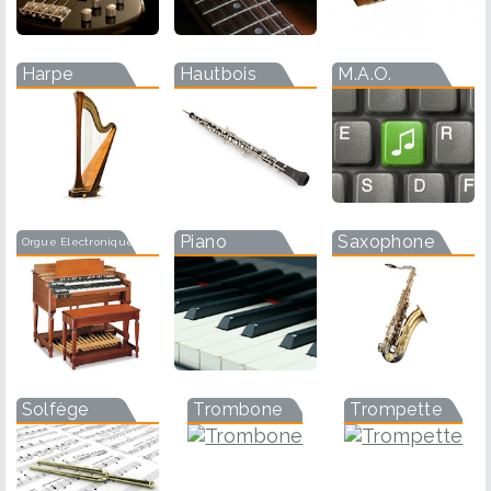
Harpe
Hautbois
M.A.O.
Piano
Saxophone
Orgue Electronique
Solfège
Trombone
Trompette