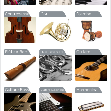
Contrebasse
Cor
Djembe
Flûte à Bec
Guitare
Flûte Traversière
Guitare Basse
Harmonica
Guitare Electrique