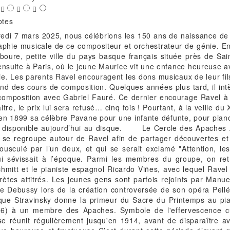
otes
 composition avec Gabriel Fauré. Ce dernier encourage Ravel à concourir au grand Prix de Rome, mais, au grand dam de son maitre, le prix lui sera refusé… cinq fois ! Pourtant, à la veille du XXe siècle, Ravel est déjà un compositeur reconnu : il a composé en 1899 sa célèbre Pavane pour une infante défunte, pour piano. Il en existe un enregistrement sur rouleaux par Ravel lui-même, disponible aujourd’hui au disque. Le Cercle des Apaches À partir de 1902, un groupe d'artistes, de poètes et de musiciens se regroupe autour de Ravel afin de partager découvertes et émotions artistiques. Le nom du Cercle viendrait d’un passant bousculé par l’un deux, et qui se serait exclamé "Attention, les Apaches", croyant avoir à faire à un gang de jeunes voyous qui sévissait à l’époque. Parmi les membres du groupe, on retrouve les compositeurs André Caplet, Albert Roussel, Florent Schmitt et le pianiste espagnol Ricardo Viñes, avec lequel Ravel s’était lié d’amitié au Conservatoire et qui sera l’un de ses interprètes attitrés. Les jeunes gens sont parfois rejoints par Manuel de Falla et Igor Stravinsky. Les Apaches prennent la défense de Debussy lors de la création controversée de son opéra Pelléas et Mélisande, et, en 1912, c’est lors d’une de leurs réunions que Stravinsky donne la primeur du Sacre du Printemps au piano. Ravel dédiera chacune des cinq pièces de Miroirs (1904-1906) à un membre des Apaches. Symbole de l'effervescence culturelle parisienne de la Belle époque, le cercle des Apaches se réunit régulièrement jusqu'en 1914, avant de disparaître avec le déclenchement de la Première Guerre mondiale Une époque heureuse et fructueuse C’est durant cette période d’avant-guerre, qu’il décrira comme la plus heureuse de sa vie, que Ravel compose ses premiers chefs-d’œuvre, dans lesquels il affirme sa personnalité musicale : son unique Quatuor à cordes, des cycles de mélodies (Shéhérazade, Histoires naturelles), des pièces pour piano (Sonatine, Ma mère l’Oye, Gaspard de la nuit), son premier ouvrage lyrique (L’heure espagnole), et Daphnis et Chloé, une commande de Serge Diaghilev pour les Ballets russes. On retrouve dans toutes ces œuvres les caractéristiques du style ravélien : goût pour les sonorités hispaniques et orientales, amour du fantastique et du merveilleux, raffinement mélodique et harmonique, précision rythmique, souci du détail et science de l’orchestration. Le traumatisme de la guerre Lorsque la guerre éclate, Ravel est plongé dans la composition de son Trio en la mineur qui deviendra l’un des grands trios à clavier du XXe siècle. En mars 1915, alors qu’il était exempté en raison de sa faible constitution, il s’engage volontairement dans l’armée : il est envoyé près de Verdun comme conducteur de camion, puis d’ambulance. Pour le jeune dandy, raffiné, sensible, qui, jusque-là n’avait vécu que par et pour la musique, la violence de la guerre est un choc immense, qui aura sur lui un impact profond tant mentalement que physiquement. Atteint d’une dysenterie, il est réformé en mars 1917. Cette même année, il compose Le Tombeau de Couperin, dont chacune des six pièces est dédiée à un ami tombé au front. Durement marqué par l’expérience traumatisante de la guerre, à laquelle s’ajoute l’immense chagrin du décès de sa mère, Ravel s’enfonce alors dans une période de silence et de doute. Sa première grande œuvre d’après-guerre est une nouvelle commande de Diaghilev. Allégorie de la grandeur, de la décadence et de la destruction de la civilisation occidentale broyée par le guerre, la Valse, que Ravel avait conçu comme ‘’un tourbillon fantastique et fatal’’ sera finalement refusée par Diaghilev, mais obtiendra un grand succès au concert. Une célébrité à Montfort-l’Amaury Après la mort de Claude Debussy, en 1918, Ravel est considéré comme le plus grand compositeur français vivant. Si les rapports entre les deux hommes ont toujours été distants, Ravel a toujours éprouvé une profonde estime pour son ainé : il lui dédie sa Sonate pour violon et violoncelle. En 1921, Ravel, voulant s’éloigner de l’agitation de la capitale, achète une maison à Montfort-l'Amaury, petite ville située à 40 km à l’ouest de Paris, en bordure de la forêt de Rambouillet. Cette maison, qu’il appelle Le Belvédère, est aujourd’hui La Maison-Musée Maurice Ravel. C’est dans ce havre de paix, aménagé à son image (jardin japonais, collections de porcelaines asiatiques, de jouets mécaniques, d’horloges) que Ravel vivra une vie paisible, entrecoupée de séjours au Pays basque et de tournées de concerts en France et à l'étranger. C’est là aussi qu’il composera la plus grande partie de ces dernières œuvres. Mais sa production musicale s’est considérablement ralentie : durant les douze dernières années de son activité créatrice, il ne composera en moyenne qu’une œuvre par an. Mais quelles œuvres ! Citons Les Chansons madécasses, dont il dira que c’était l’œuvre dont il était le plus