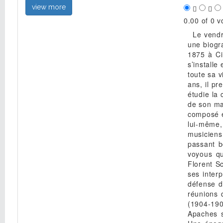
view more
0.00 of 0 v
Le vendredi 7 mars 2025, nous célébrions les 150 ans de naissance de Maurice Ravel. A cette occasion, nous vous proposons une biographie musicale de ce compositeur et orchestrateur de génie. Enfance et formation Maurice Ravel voit le jour le 7 mars 1875 à Ciboure, petite ville du pays basque français située près de Saint-Jean-de-Luz, d’où sa mère est originaire. La famille s’installe ensuite à Paris, où le jeune Maurice vit une enfance heureuse avec son frère cadet Edouard, dont il restera très proche toute sa vie. Les parents Ravel encouragent les dons musicaux de leur fils aîné : à l’âge de six ans, il débute le piano, et, dès 12 ans, il prend des cours de composition. Quelques années plus tard, il intègre le Conservatoire de Paris en classe de piano, puis étudie la