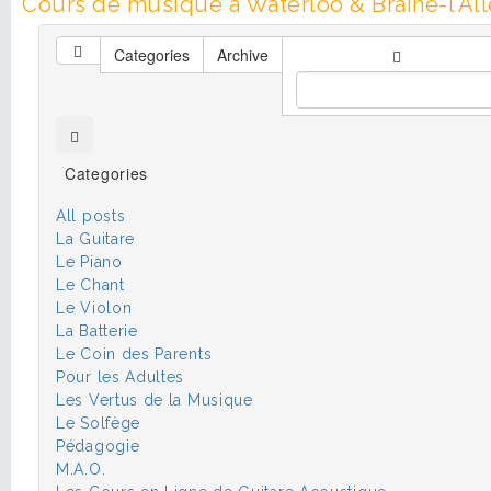
Cours de musique à Waterloo & Braine-l’All
Categories
Archive
Categories
All posts
La Guitare
Le Piano
Le Chant
Le Violon
La Batterie
Le Coin des Parents
Pour les Adultes
Les Vertus de la Musique
Le Solfège
Pédagogie
M.A.O.