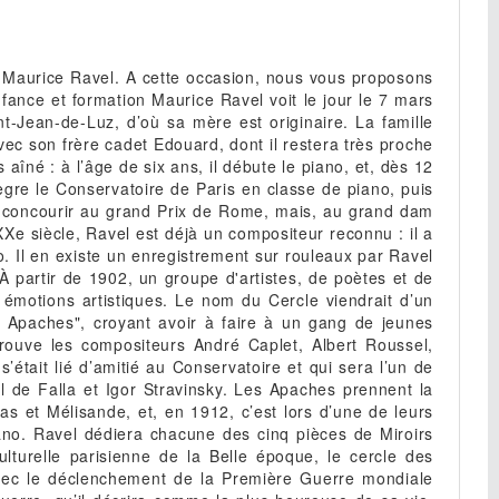
 fier ; Tzigane, pour violon et orchestre, sous-titré ‘’morceau de virtuosité dans le goût d'une rhapsodie ; Boléro, devenu un succès planétaire jamais démenti ; L’Enfant et les sortilèges, fantaisie lyrique sur un livret de Colette, dans laquelle Ravel magnifie son goût pour la féerie et le monde de l’enfance ; les deux concertos pour piano ; et enfin Don Quichotte à Dulcinée, trois mélodies pour baryton et piano, sa dernière œuvre achevée, composée en 1932. Un orchestrateur de génie Le génie et l’imagination de Ravel se manifestent également dans son art de l’orchestration. Le Lever du jour de Daphnis et Chloé (1912) est souvent considéré comme le sommet de son art orchestral. Le célébrissime Boléro, composé à la demande de la danseuse russe Ida Rubinstein en est un autre exemple. Basé sur un thème unique se déroulant sur un ostinato hypnotique, le Boléro, que Ravel considérait comme un simple exercice d’orchestration, fascine les auditeurs. Le critique musical Émile Vuillermoz parle de la "magie de la couleur" et des "vingt changements d'éclairage qui nous conduisent, émerveillés, d'un bout à l'autre de ce paradoxe musical". Et il ajoute qu’il n'y a pas, "dans toute l'histoire de la musique, un exemple d'une virtuosité pareille". Ravel orchestre également certaines de ses pièces originalement écrites pour piano : la Pavane pour une infante défunte, Ma mère l’Oye, ou Le Tombeau de Couperin. En 1922, à la demande du chef d'orchestre russo-américain Serge Koussevitzky, il réalise une extraordinaire orchestration des Tableaux d’une exposition, grande fresque pianistique composée 50 ans auparavant par Modeste Moussorgski. Encore une fois, Ravel se révèle comme le maitre du colorisme musical, et réussit le tour de force de conserver "l'esprit russe" de Moussorgski, tout en intégrante sa "pâte sonore" novatrice. Cette version orchestrale fait maintenant partie du grand répertoire symphonique, et est souvent présentée comme les "Tableaux d’une exposition de Moussorgski-Ravel". La musique pour seule maîtresse Ravel mena une vie privée discrète : on ne lui connait aucune liaison, ni féminine, ni masculine. Quand on lui demandait pourquoi il ne se mariait pas, il répondait : "J’ai une épouse depuis bien longtemps, c’est la musique". Il menait cependant une vie sociale très riche : il se rendait souvent à Paris, au concert et au théâtre, et fréquentait les cafés et cabarets à la mode. Au Belvédère, il était entouré d’amis fidèles : les compositeurs Arthur Honegger, Jacques Ibert, Florent Schmitt et Germaine Tailleferre, les pianistes Marguerite Long, Robert Casadesus, Jacques Février et Vlado Perlemuter, la violoniste Hélène Jourdan-Morhange, et son fidèle élève, le compositeur et chef d’orchestre Manuel Rosenthal, qui apportera de nombreux témoignages précieux de la vie de son maître et ami. Tournée américaine En 1928, Maurice Ravel est au sommet de sa gloire. Il entreprend alors une tournée de quatre mois aux États-Unis et au Canada, où il se produit comme pianiste, dirige des orchestres, donne des interviews et des conférences sur la musique contemporaine. Partout, il remporte un immense succès. À New York, il rencontre le jeune George Gershwin, avec lequel il fréquente les clubs de jazz de Harlem. Ravel voyait dans le jazz une source d’inspiration, comme le montre le deuxième mouvement de sa Sonate pour violon et piano, intitulé Blues. Il trouvait que les Américains, prenaient "le jazz trop à la légère", et était convaincu "que c’est lui donnera(it) naissance à la musique nationale des États-Unis". A son retour en France, Ravel compose le fameux Boléro, puis, simultanément, ses deux dernières œuvres majeures, deux concertos pour piano qui seront créés en janvier 1932 : le Concerto en sol et le Concerto pour la main gauche, écrit pour le pianiste Paul Wittgenstein, qui avait perdu son bras droit au cours de la guerre. Le Concerto en sol sera ensuite jouée dans toute l’Europe lors d’une tournée triomphale, avec en soliste la pianiste Marguerite Long. Le mouvement lent reste l’une des pages les plus émouvantes de toute l’histoire de la musique. Un douloureux silence "La musique peut tout entreprendre, tout oser et tout peindre, pourvu qu’elle charme et reste enfin et toujours la musique." Ravel,