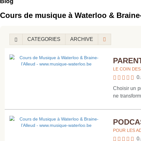
Blog
Cours de musique à Waterloo & Braine-l
CATEGORIES
ARCHIVE
PARENT
LE COIN DE
0.
Choisir un p
ne transform
départ si l’
doux plutôt 
lequel votre
PODCAS
chanson aimé
POUR LES A
pas besoin 
0.