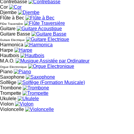
Contrebasse
performance
techniques q
Cor
Djembe
entrainement
Flûte à Bec
pratiquez qu
Flûte Traversière
échauffer sa
Guitare
Guitare Basse
de proposer 
Guitare Electrique
Harmonica
Harpe
Hautbois
M.A.O.
Orgue Electronique
Piano
Saxophone
Solfège
Trombone
Trompette
Ukulele
Violon
Violoncelle