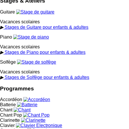
Stages & Ateliers
modération e
exercices d
voix, d’autr
Lorsque votr
Guitare
tisanes à te
au morceau. 
Vacances scolaires
alcoolisées 
permet d’amé
▶
Stages de Guitare pour enfants & adultes
que vous dig
prévoyez un
Piano
à hauteur d
professeur e
travaillez v
vous propose
Vacances scolaires
généralement
son souffle,
▶
Stages de Piano pour enfants & adultes
progressivem
recommandé 
Solfège
lorsque votr
d’heures de 
sentiment de
Vacances scolaires
pour chante
▶
Stages de Solfège pour enfants & adultes
demander l’a
quinzaine. U
mettre en pl
son timbre d
Programmes
Pensez à tou
voix et souh
l’exercice ph
Accordéon
condensés à 
Batterie
stress, aide
moins quatre
Chant
qui assèche 
de chant et e
Chant Pop
comble du ch
Clarinette
avant de dé
Clavier
équilibrée, 
réserver un