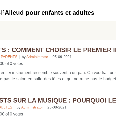
’Alleud pour enfants et adultes
S : COMMENT CHOISIR LE PREMIER I
S PARENTS
by
Administrator
05-09-2021
00 of 0 votes
remier instrument ressemble souvent à un pari. On voudrait un 
e pas le salon en salle des fêtes et qui ne ruine pas le budget
on respecte quelques principes simples : écouter l’enfant, respe
que par dogmes. Le meilleur instrument n’est ni le plus prestigi
 enfant revient spontanément après la découverte. L’envie d’
TS SUR LA MUSIQUE : POURQUOI LES
e, un musicien aperçu dans une vidéo. Laissez cette étincelle
DULTES
by
Administrator
25-08-2021
d’arguments techniques pour s’installer devant un clavier 
00 of 0 votes