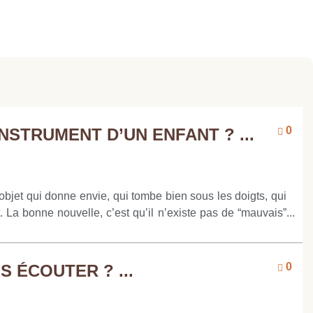
0
NSTRUMENT D’UN ENFANT ? ...
objet qui donne envie, qui tombe bien sous les doigts, qui
. La bonne nouvelle, c’est qu’il n’existe pas de “mauvais”
cter son corps, penser la logistique… et avancer par essais
eux, ni celui que les voisins ont choisi : c’est celui vers
abord Tout commence par un son entendu quelque part, une
0
 ÉCOUTER ? ...
 guider le premier pas. Un enfant attiré par le piano n’a
; un autre, fasciné par les cordes pincées, se sentira